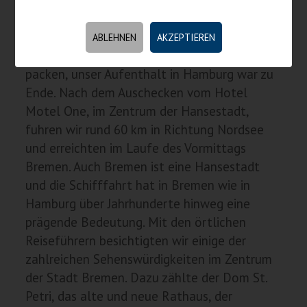
Awards hat dieses Musical aufzuweisen.
TAG 5 – 13.11.2015
ABLEHNEN
AKZEPTIEREN
Am nächsten Morgen hieß es die Koffer
packen, unser Aufenthalt in Hamburg war zu
Ende. Nach dem Auschecken vom Hotel
Motel One, im Zentrum der Hansestadt,
fuhren wir rund 60 km in Richtung Nordsee
und erreichten im Laufe des Vormittags
Bremen. Auch Bremen ist eine Hansestadt
und die Schifffahrt hat in Bremen wie in
Hamburg über Jahrhunderte hinweg eine
prägende Bedeutung. Mit den örtlichen
Reiseführern besichtigten wir einige der
zahlreichen Sehenswürdigkeiten im Zentrum
der Stadt Bremen. Dazu zählte der Dom St.
Petri, das alte und neue Rathaus, der