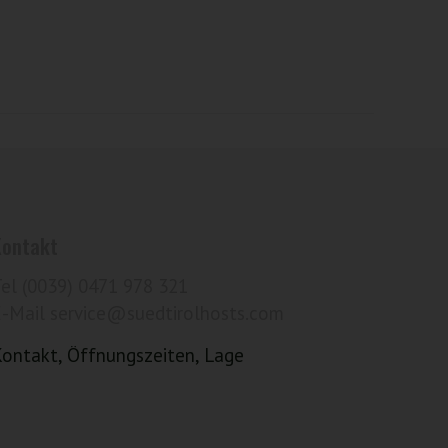
Kontakt
Tel (0039) 0471 978 321
E-Mail service@suedtirolhosts.com
Kontakt, Öffnungszeiten, Lage