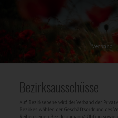
Verband
Bezirksausschüsse
Auf Bezirksebene wird der Verband der Privatv
Bezirkes wählen der Geschäftsordnung des Ve
Reihen seinen Bezirksobmann/-Obfrau sowie d