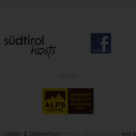
Partner:
|
Cookies & Datenschutz
| Mwst.: 00817490212 |
web b