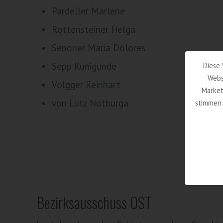
Pardeller Marlene
Rottensteiner Helga
Senoner Maria Dolores
Sepp Kunigunde
Diese 
Webs
Volgger Reinhart
Market
von Lutz Notburga
stimmen 
Bezirksausschuss OST