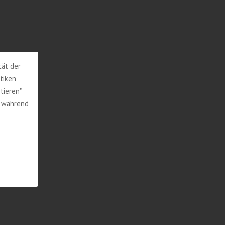
tät der
tiken
tieren"
, während