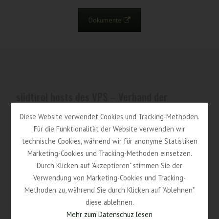
Dokumente
südtirol hosts des VPS – Verband der
Privatvermieter Südtirols Gen.
Diese Website verwendet Cookies und Tracking-Methoden.
Gerbergasse 40
Für die Funktionalität der Website verwenden wir
I-39100 Bozen (BZ)
technische Cookies, während wir für anonyme Statistiken
Marketing-Cookies und Tracking-Methoden einsetzen.
Durch Klicken auf "Akzeptieren" stimmen Sie der
Kontakt
Verwendung von Marketing-Cookies und Tracking-
Methoden zu, während Sie durch Klicken auf "Ablehnen"
Tel (0039) 0471 978 321
diese ablehnen.
E-Mail service@suedtirolhosts.com
Mehr zum Datenschuz lesen