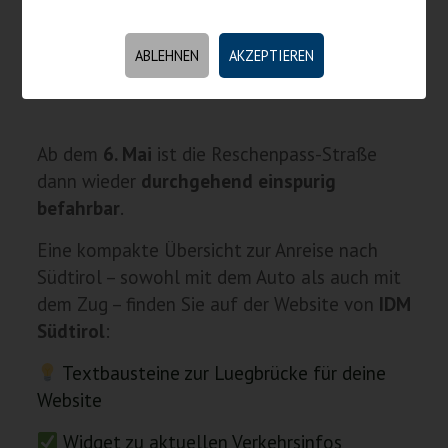
und die Martinsbruckerstraße (B185). Die
Fahrt über diese Strecke dauert nur etwa
10
ABLEHNEN
AKZEPTIEREN
Minuten länger
als gewöhnlich.
Ab dem
6. Mai
ist die Reschenpass-Straße
dann wieder
durchgehend einspurig
befahrbar
.
Eine kompakte Übersicht zur Anreise nach
Südtirol – sowohl mit dem Auto als auch mit
dem Zug – finden Sie auf der Website von
IDM
Südtirol
:
Textbausteine zur Luegbrücke für deine
Website
Widget zu aktuellen Verkehrsinfos