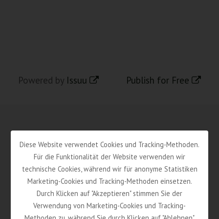
Powered by
Issuu
Publish for Free
Diese Website verwendet Cookies und Tracking-Methoden.
südtirol hosts des VPS – Verband der
Für die Funktionalität der Website verwenden wir
Privatvermieter Südtirols Gen.
technische Cookies, während wir für anonyme Statistiken
Marketing-Cookies und Tracking-Methoden einsetzen.
Gerbergasse 40
Durch Klicken auf "Akzeptieren" stimmen Sie der
I-39100 Bozen (BZ)
Verwendung von Marketing-Cookies und Tracking-
Methoden zu, während Sie durch Klicken auf "Ablehnen"