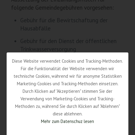
folgende Gemeindegebühren vorgesehen:
Gebühr für die Bewirtschaftung der
Hausabfälle
Gebühr für den Dienst der öffentlichen
Trinkwasserversorgung
Diese Website verwendet Cookies und Tracking-Methoden.
Gebühr für den Dienst der Ableitung und
Für die Funktionalität der Website verwenden wir
Klärung der Abwässer
technische Cookies, während wir für anonyme Statistiken
Die Einzahlung dieser Gemeindegebühren
Marketing-Cookies und Tracking-Methoden einsetzen.
muss
innerhalb 1. Juli 2021
erfolgen.
Durch Klicken auf "Akzeptieren" stimmen Sie der
Verwendung von Marketing-Cookies und Tracking-
Methoden zu, während Sie durch Klicken auf "Ablehnen"
diese ablehnen.
Familien und Unternehmen steht es dabei
Mehr zum Datenschuz lesen
frei, Steuern und Gebühren vor der
verlängerten, neuen Frist zu bezahlen.