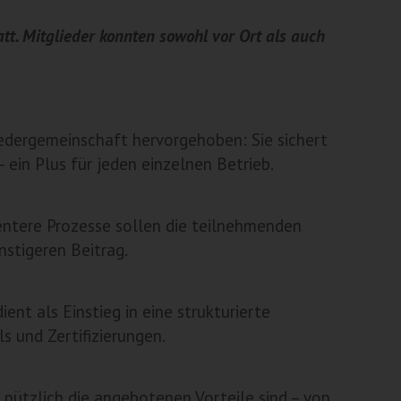
tt. Mitglieder konnten sowohl vor Ort als auch
edergemeinschaft hervorgehoben: Sie sichert
ein Plus für jeden einzelnen Betrieb.
ientere Prozesse sollen die teilnehmenden
nstigeren Beitrag.
nt als Einstieg in eine strukturierte
 und Zertifizierungen.
 nützlich die angebotenen Vorteile sind – von