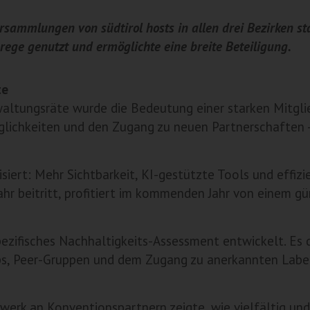
rsammlungen von südtirol hosts in allen drei Bezirken sta
ege genutzt und ermöglichte eine breite Beteiligung.
te
waltungsräte wurde die Bedeutung einer starken Mitgli
lichkeiten und den Zugang zu neuen Partnerschaften – 
iert: Mehr Sichtbarkeit, KI-gestützte Tools und effiz
ahr beitritt, profitiert im kommenden Jahr von einem gü
zifisches Nachhaltigkeits-Assessment entwickelt. Es die
ps, Peer-Gruppen und dem Zugang zu anerkannten Labels
werk an Konventionspartnern zeigte, wie vielfältig und