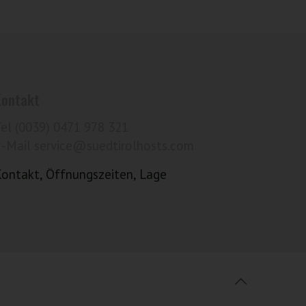
Kontakt
Tel (0039) 0471 978 321
E-Mail service@suedtirolhosts.com
Kontakt, Öffnungszeiten, Lage