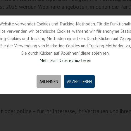
bst 2025 werden Webinare angeboten, in denen die Part
Website verwendet Cookies und Tracking-Methoden. Für die Funktionali
für Privatzimmervermieter:innen – von der Wohnsitzrege
ite verwenden wir technische Cookies, während wir für anonyme Statis
nsparenz erhöhen, das Berufsbild schützen. Der Verband 
ing-Cookies und Tracking-Methoden einsetzen. Durch Klicken auf "Akzep
 Tourismuszonen, ein.
Sie der Verwendung von Marketing-Cookies und Tracking-Methoden zu
Sie durch Klicken auf "Ablehnen" diese ablehnen.
ng
Mehr zum Datenschuz lesen
e sehr positiv aufgenommen. Besonders gefragt: der Wo
te sind praxisnah, flexibel buchbar und werden als beru
ABLEHNEN
AKZEPTIEREN
le Fragen gestellt und neue Ideen diskutiert – der dir
 oder online – für ihr Interesse, ihr Vertrauen und ihr