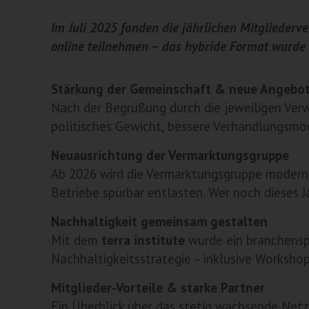
Im Juli 2025 fanden die jährlichen Mitgliederve
online teilnehmen – das hybride Format wurde r
Stärkung der Gemeinschaft & neue Angebo
Nach der Begrüßung durch die jeweiligen Ver
politisches Gewicht, bessere Verhandlungsmög
Neuausrichtung der Vermarktungsgruppe
Ab 2026 wird die Vermarktungsgruppe modernis
Betriebe spürbar entlasten. Wer noch dieses J
Nachhaltigkeit gemeinsam gestalten
Mit dem
terra institute
wurde ein branchenspe
Nachhaltigkeitsstrategie – inklusive Worksho
Mitglieder-Vorteile & starke Partner
Ein Überblick über das stetig wachsende Netz