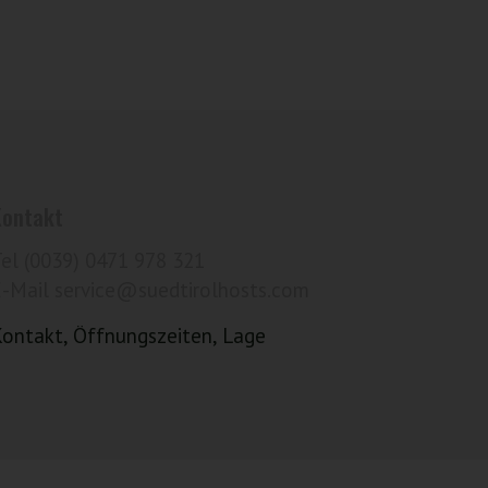
Kontakt
Tel (0039) 0471 978 321
E-Mail service@suedtirolhosts.com
Kontakt, Öffnungszeiten, Lage