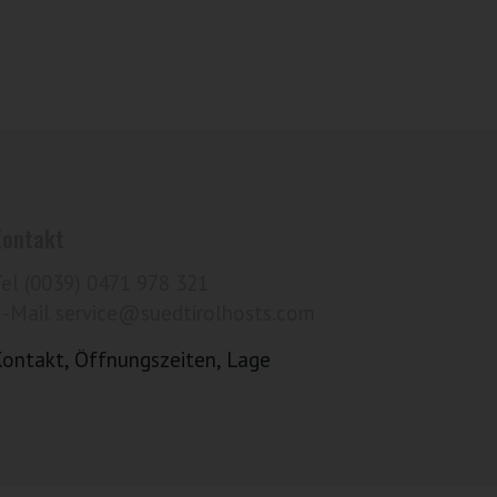
Kontakt
Tel (0039) 0471 978 321
E-Mail service@suedtirolhosts.com
Kontakt, Öffnungszeiten, Lage