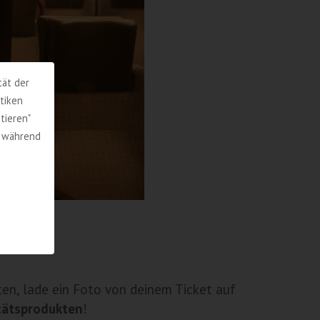
tät der
tiken
tieren"
, während
ten, lade ein Foto von deinem Ticket auf
tätsprodukten
!