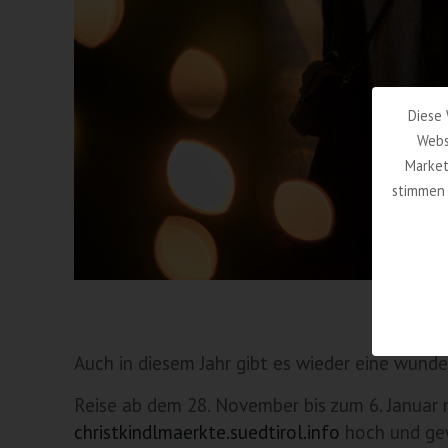
Diese 
Webs
Market
stimmen 
Auch in diesem Jahr gibt es wieder eine wund
Reise ab dem 28. November bis zum 6. Januar m
christkindlmaerkte.suedtirol.info
hoch und gew